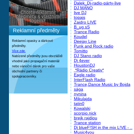
Dalek_Dj-radio-párty-live
DJ MANO
live DJ
topajs
Zaidro LIVE
B_ug.sS
Reklamní předměty
Trance Radio
Koudel
Reklamní opasky a dárkové
Deejay Line
Punk and Rock radio
předměty.
Tomitto
Více zde.
DJ Stano radio
Nabízené předměty jsou obvzláště
Dj 4ever
vhodné jako propagační materiál
HoustonDJ
nebo vánoční dárek pro vaše
*Rádio Creativ*
obchodní partnery či
Eagle radio
spolupracovníky.
InterFlash Radio
Trance,Dance Music by Bojda
sága
nynina
Mikulajda
tatin0
Kowalski
scorpio.nick
brejk rajdiou
Trance station
Dj blueF!SH in the mix L!VE - ..
Music4you