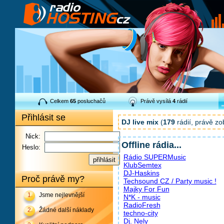
Celkem
65
posluchačů
Právě vysílá
4
rádií
Přihlásit se
DJ live mix
(
179
rádií, právě zo
Nick:
Offline rádia...
Heslo:
Rádio SUPERMusic
KlubSemtex
DJ-Haskins
Proč právě my?
Techsound CZ / Party music !
Majky For Fun
1.
Jsme nejlevnější
N*K - music
RadioFresh
2.
Žádné další náklady
techno-city
Dj. Nely