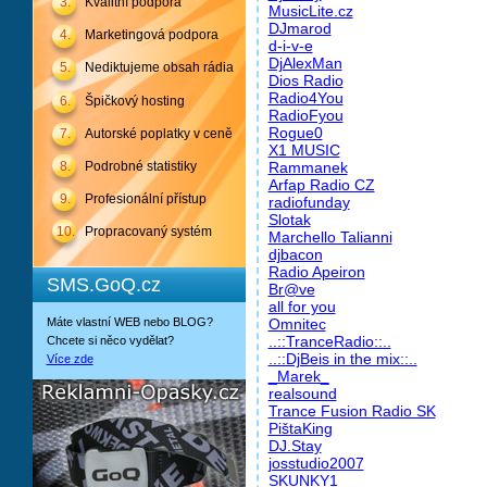
3.
Kvalitní podpora
MusicLite.cz
DJmarod
4.
Marketingová podpora
d-i-v-e
DjAlexMan
5.
Nediktujeme obsah rádia
Dios Radio
Radio4You
6.
Špičkový hosting
RadioFyou
Rogue0
7.
Autorské poplatky v ceně
X1 MUSIC
8.
Podrobné statistiky
Rammanek
Arfap Radio CZ
9.
Profesionální přístup
radiofunday
Slotak
10.
Propracovaný systém
Marchello Talianni
djbacon
Radio Apeiron
SMS.GoQ.cz
Br@ve
all for you
Máte vlastní WEB nebo BLOG?
Omnitec
..::TranceRadio::..
Chcete si něco vydělat?
..::DjBeis in the mix::..
Více zde
_Marek_
realsound
Trance Fusion Radio SK
PištaKing
DJ.Stay
josstudio2007
SKUNKY1