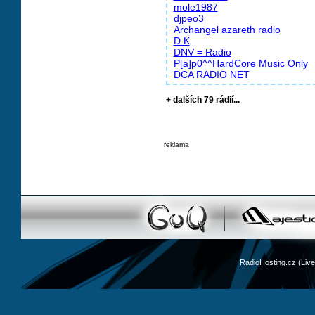
mole1987
djpeo3
Archangel azareth radio
D.K
DNV = Radio
P[a]p0^^HardCore Music Only
DCA RADIO NET
+ dalších 79 rádií...
reklama
RadioHosting.cz (Li