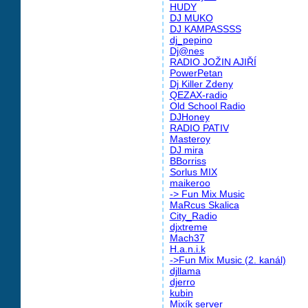
HUDY
DJ MUKO
DJ KAMPASSSS
dj_pepino
Dj@nes
RADIO JOŽIN AJIŘÍ
PowerPetan
Dj Killer Zdeny
QEZAX-radio
Old School Radio
DJHoney
RADIO PATIV
Masteroy
DJ mira
BBorriss
Sorlus MIX
maikeroo
-> Fun Mix Music
MaRcus Skalica
City_Radio
djxtreme
Mach37
H.a.n.i.k
->Fun Mix Music (2. kanál)
djllama
djerro
kubin
Mixík server