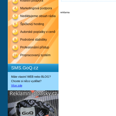
3.
Kvalitní podpora
4.
Marketingová podpora
reklama
5.
Nediktujeme obsah rádia
6.
Špičkový hosting
7.
Autorské poplatky v ceně
8.
Podrobné statistiky
9.
Profesionální přístup
10.
Propracovaný systém
SMS.GoQ.cz
Máte vlastní WEB nebo BLOG?
Chcete si něco vydělat?
Více zde