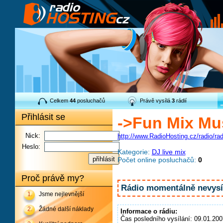
Celkem
44
posluchačů
Právě vysílá
3
rádií
Přihlásit se
->Fun Mix Mus
Nick:
http://www.RadioHosting.cz/radio/ra
Heslo:
Kategorie:
DJ live mix
Počet online posluchačů:
0
Proč právě my?
Rádio momentálně nevysíl
1.
Jsme nejlevnější
2.
Žádné další náklady
Informace o rádiu:
Čas posledního vysílání: 09.01.200