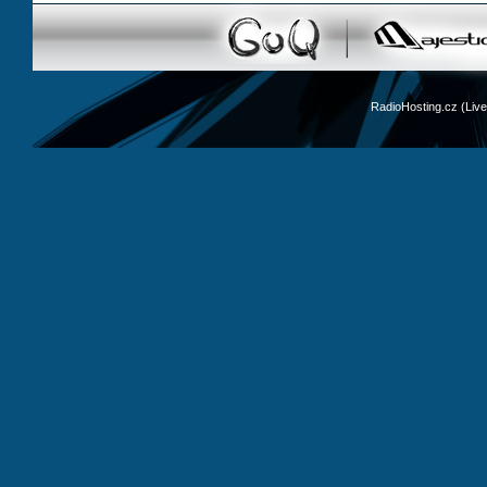
RadioHosting.cz (Li