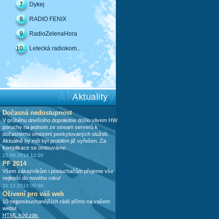
7.
Dykej
8.
RADIO FENIX
9.
RadioZelenaHora
10.
Letecká radiokom..
Aktuality
Dočasná nedostupnost
V průběhu dnešního dopoledne došlo vlivem HW
poruchy na jednom ze stream serverů k
dočasnému omezení poskytovaných služeb.
Aktuálně by měl být problém již vyřešen. Za
komplikace se omlouváme.
22.09.2014 12:00
PF 2014
Všem zákazníkům i posluchačům přejeme vše
nejlepší do nového roku!
31.12.2013 00:00
Oživení pro váš web
10 nejposlouchanějších rádií přímo na vašem
webu!
HTML kód zde.