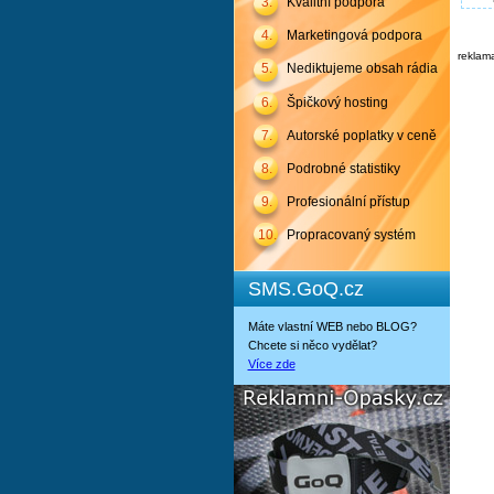
3.
Kvalitní podpora
4.
Marketingová podpora
reklam
5.
Nediktujeme obsah rádia
6.
Špičkový hosting
7.
Autorské poplatky v ceně
8.
Podrobné statistiky
9.
Profesionální přístup
10.
Propracovaný systém
SMS.GoQ.cz
Máte vlastní WEB nebo BLOG?
Chcete si něco vydělat?
Více zde