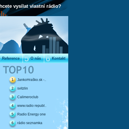
hcete vysílat vlastní rádio?
4
5
6
Reference
O nás
Kontakt
1.
JankoHraško.sk -..
2.
svitzlin
3.
Calimeroclub
4.
www.radio republ..
5.
Radio Energy one
6.
rádio seznamka