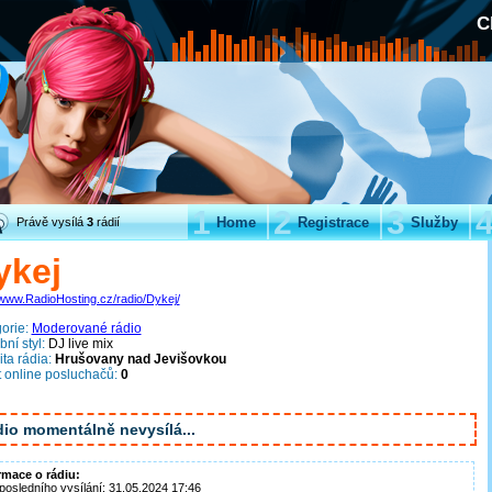
C
1
2
3
Home
Registrace
Služby
Právě vysílá
3
rádií
ykej
/www.RadioHosting.cz/radio/Dykej/
orie:
Moderované rádio
ní styl:
DJ live mix
ita rádia:
Hrušovany nad Jevišovkou
 online posluchačů:
0
io momentálně nevysílá...
rmace o rádiu:
posledního vysílání: 31.05.2024 17:46