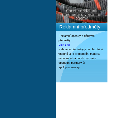
Reklamní předměty
Reklamní opasky a dárkové
předměty.
Více zde.
Nabízené předměty jsou obvzláště
vhodné jako propagační materiál
nebo vánoční dárek pro vaše
obchodní partnery či
spolupracovníky.