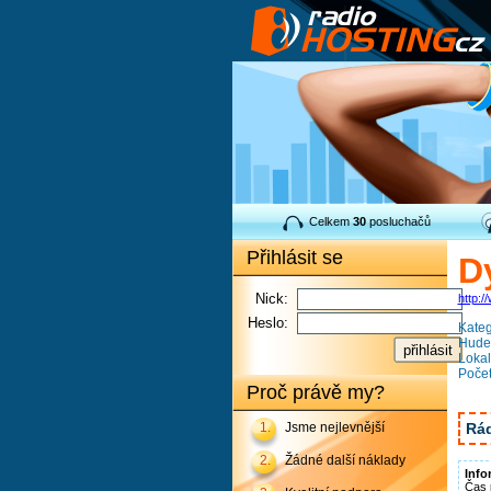
Celkem
30
posluchačů
Přihlásit se
D
Nick:
http:/
Heslo:
Kateg
Hudeb
Lokal
Počet
Proč právě my?
Rád
1.
Jsme nejlevnější
2.
Žádné další náklady
Info
Čas 