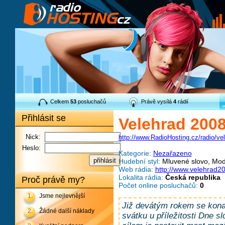
Celkem
53
posluchačů
Právě vysílá
4
rádií
Přihlásit se
Velehrad 200
Nick:
http://www.RadioHosting.cz/radio/ve
Heslo:
Kategorie:
Nezařazeno
Hudební styl:
Mluvené slovo, Mod
Web rádia:
http://www.velehrad2
Lokalita rádia:
Česká republika
Proč právě my?
Počet online posluchačů:
0
1.
Jsme nejlevnější
Již devátým rokem se konal
2.
Žádné další náklady
svátku u příležitosti Dne s