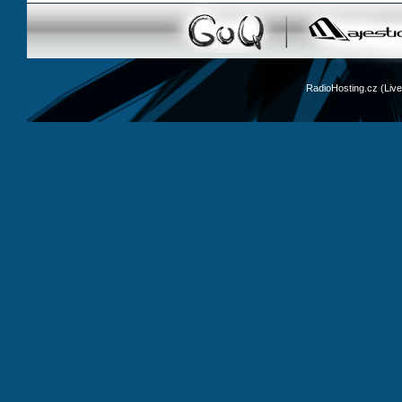
RadioHosting.cz (Li