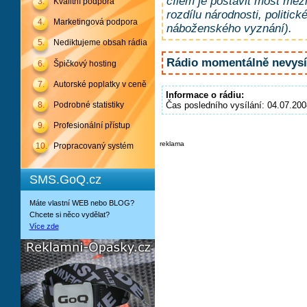
cílem je postavit most mezi
3.
Kvalitní podpora
rozdílu národnosti, politic
4.
Marketingová podpora
náboženského vyznání).
5.
Nediktujeme obsah rádia
Rádio momentálně nevysíl
6.
Špičkový hosting
7.
Autorské poplatky v ceně
Informace o rádiu:
8.
Podrobné statistiky
Čas posledního vysílání: 04.07.200
9.
Profesionální přístup
reklama
10.
Propracovaný systém
SMS.GoQ.cz
Máte vlastní WEB nebo BLOG?
Chcete si něco vydělat?
Více zde