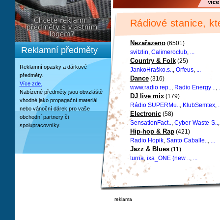
Rádiové stanice, kte
Nezařazeno
(6501)
Reklamní předměty
svitzlin
,
Calimeroclub
,
...
Country & Folk
(25)
Reklamní opasky a dárkové
JankoHraško.s..
,
Orfeus
,
...
předměty.
Dance
(316)
Více zde.
www.radio rep..
,
Radio Energy ..
,
.
Nabízené předměty jsou obvzláště
DJ live mix
(179)
vhodné jako propagační materiál
Rádio SUPERMu..
,
KlubSemtex
,
.
nebo vánoční dárek pro vaše
Electronic
(58)
obchodní partnery či
SensationFact..
,
Cyber-Waste-S..
spolupracovníky.
Hip-hop & Rap
(421)
Radio Hopik
,
Santo Caballe..
,
...
Jazz & Blues
(11)
turna
,
ixa_ONE (new ..
,
...
reklama