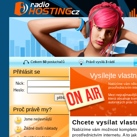
Celkem
50
posluchačů
Právě vysílá
3
rádií
Přihlásit se
Vysílejte vlastn
Nick:
Nabízíme vám několi
prostřednictvím int
Heslo:
Mezi nejzajímavější
která obsahuje komp
autorských práv OS
Proč právě my?
1.
Jsme nejlevnější
Chcete vysílat vlast
2.
Žádné další náklady
Nabízíme vám možnost kompletníh
prostřednictvím internetu. A to ja