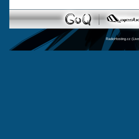
RadioHosting.cz (Li