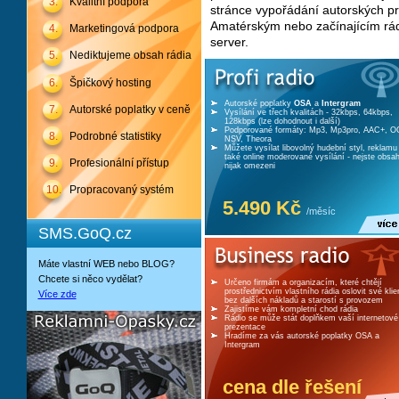
3.
Kvalitní podpora
stránce vypořádání autorských p
Amatérským nebo začínajícím rá
4.
Marketingová podpora
server.
5.
Nediktujeme obsah rádia
6.
Špičkový hosting
Autorské poplatky
OSA
a
Intergram
7.
Autorské poplatky v ceně
Vysílání ve třech kvalitách - 32kbps, 64kbps,
128kbps (lze dohodnout i další)
Podporované formáty: Mp3, Mp3pro, AAC+, O
8.
Podrobné statistiky
NSV, Theora
Můžete vysílat libovolný hudební styl, reklamu
také online moderované vysílání - nejste obsa
9.
Profesionální přístup
nijak omezeni
10.
Propracovaný systém
5.490 Kč
/měsíc
SMS.GoQ.cz
Máte vlastní WEB nebo BLOG?
Chcete si něco vydělat?
Určeno firmám a organizacím, které chtějí
prostřednictvím vlastního rádia oslovit své klie
Více zde
bez dalších nákladů a starostí s provozem
Zajistíme vám kompletní chod rádia
Rádio se může stát doplňkem vaší internetové
prezentace
Hradíme za vás autorské poplatky OSA a
Intergram
cena dle řešení