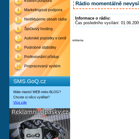
3.
Kvalitní podpora
Rádio momentálně nevysíl
4.
Marketingová podpora
Informace o rádiu:
5.
Nediktujeme obsah rádia
Čas posledního vysílání: 01.06.200
6.
Špičkový hosting
7.
Autorské poplatky v ceně
reklama
8.
Podrobné statistiky
9.
Profesionální přístup
10.
Propracovaný systém
SMS.GoQ.cz
Máte vlastní WEB nebo BLOG?
Chcete si něco vydělat?
Více zde