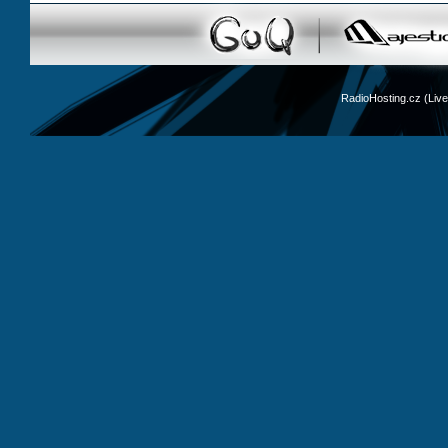
RadioHosting.cz (Li