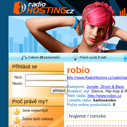
Celkem
29
posluchačů
Právě vysílá
3
rádií
Přihlásit se
robio
Nick:
http://www.RadioHosting.cz/radio/ra
Heslo:
Kategorie:
Jungle, Drum & Bass
Hudební styl:
Dance, Hip-hop & R
Web rádia:
http://www.robio.cz
Lokalita rádia:
karlovarsko
Proč právě my?
Počet online posluchačů:
0
1.
Jsme nejlevnější
hrajeme i romske
2.
Žádné další náklady