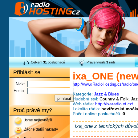
Celkem
31
posluchačů
Právě vysílá
3
rádií
Přihlásit se
ixa_ONE (new
Nick:
http://www.RadioHosting.cz/radio/on
Heslo:
Kategorie:
Jazz & Blues
Hudební styl:
Country & Folk, Jaz
Web rádia:
http://ixaradio.xf.cz/
Lokalita rádia:
havířovská močk
Proč právě my?
Počet online posluchačů:
0
1.
Jsme nejlevnější
ixa_one z tecnických důvoů
2.
Žádné další náklady