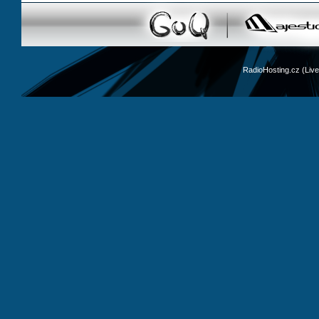
RadioHosting.cz (Li