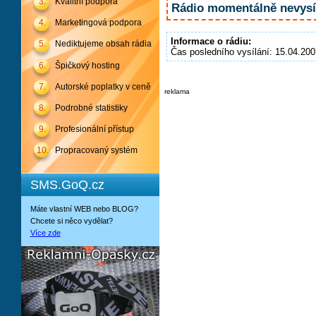
3.
Kvalitní podpora
Rádio momentálně nevysíl
4.
Marketingová podpora
Informace o rádiu:
5.
Nediktujeme obsah rádia
Čas posledního vysílání: 15.04.200
6.
Špičkový hosting
7.
Autorské poplatky v ceně
reklama
8.
Podrobné statistiky
9.
Profesionální přístup
10.
Propracovaný systém
SMS.GoQ.cz
Máte vlastní WEB nebo BLOG?
Chcete si něco vydělat?
Více zde