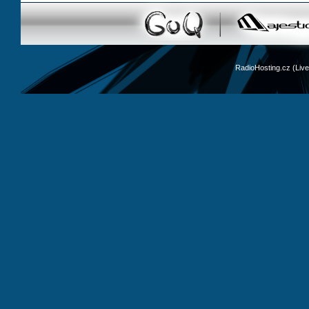
RadioHosting.cz (Li