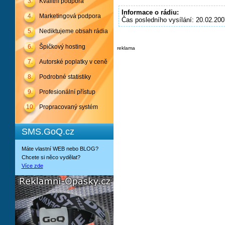
3.
Kvalitní podpora
Informace o rádiu:
4.
Marketingová podpora
Čas posledního vysílání: 20.02.200
5.
Nediktujeme obsah rádia
6.
Špičkový hosting
reklama
7.
Autorské poplatky v ceně
8.
Podrobné statistiky
9.
Profesionální přístup
10.
Propracovaný systém
SMS.GoQ.cz
Máte vlastní WEB nebo BLOG?
Chcete si něco vydělat?
Více zde