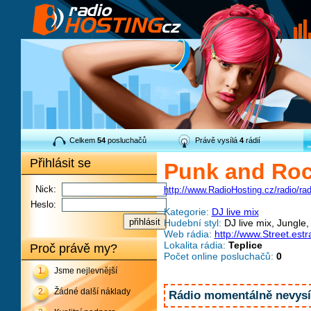
Celkem
54
posluchačů
Právě vysílá
4
rádií
Přihlásit se
Punk and Roc
Nick:
http://www.RadioHosting.cz/radio/ra
Heslo:
Kategorie:
DJ live mix
Hudební styl:
DJ live mix, Jungle
Web rádia:
http://www.Street.estr
Lokalita rádia:
Teplice
Proč právě my?
Počet online posluchačů:
0
1.
Jsme nejlevnější
2.
Žádné další náklady
Rádio momentálně nevysíl