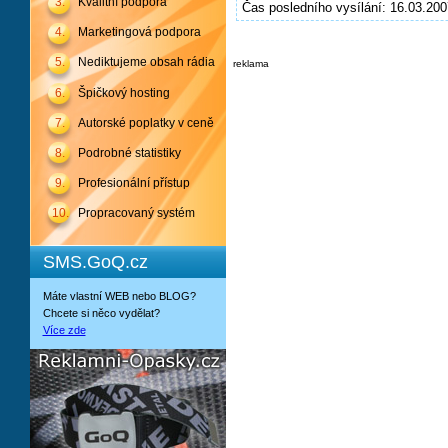
3.
Kvalitní podpora
Čas posledního vysílání: 16.03.200
4.
Marketingová podpora
5.
Nediktujeme obsah rádia
reklama
6.
Špičkový hosting
7.
Autorské poplatky v ceně
8.
Podrobné statistiky
9.
Profesionální přístup
10.
Propracovaný systém
SMS.GoQ.cz
Máte vlastní WEB nebo BLOG?
Chcete si něco vydělat?
Více zde