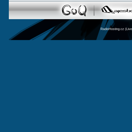
RadioHosting.cz (Li