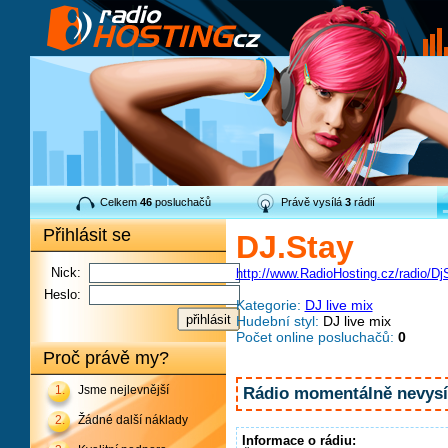
Celkem
46
posluchačů
Právě vysílá
3
rádií
Přihlásit se
DJ.Stay
Nick:
http://www.RadioHosting.cz/radio/Dj
Heslo:
Kategorie:
DJ live mix
Hudební styl:
DJ live mix
Počet online posluchačů:
0
Proč právě my?
1.
Jsme nejlevnější
Rádio momentálně nevysíl
2.
Žádné další náklady
Informace o rádiu: