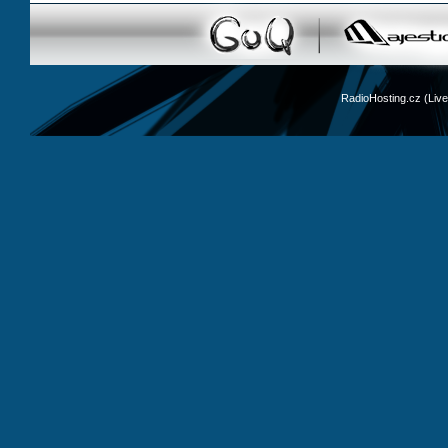
RadioHosting.cz (Li