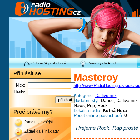
Celkem
57
posluchačů
Právě vysílá
4
rádií
Přihlásit se
Masteroy
Nick:
http://www.RadioHosting.cz/radio/ra
Heslo:
Kategorie:
DJ live mix
Hudební styl:
Dance, DJ live mix,
News, Pop, Rock
Lokalita rádia:
Kutná Hora
Proč právě my?
Počet online posluchačů:
0
1.
Jsme nejlevnější
Hrajeme Rock, Rap prostě 
2.
Žádné další náklady