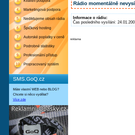
3.
Kvalitní podpora
Rádio momentálně nevysíl
4.
Marketingová podpora
Informace o rádiu:
5.
Nediktujeme obsah rádia
Čas posledního vysílání: 24.01.200
6.
Špičkový hosting
7.
Autorské poplatky v ceně
reklama
8.
Podrobné statistiky
9.
Profesionální přístup
10.
Propracovaný systém
SMS.GoQ.cz
Máte vlastní WEB nebo BLOG?
Chcete si něco vydělat?
Více zde