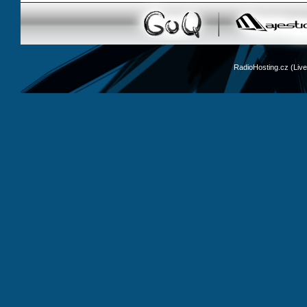
RadioHosting.cz (Li