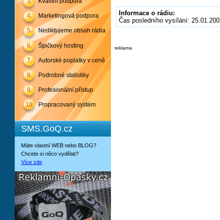
3.
Kvalitní podpora
Informace o rádiu:
4.
Marketingová podpora
Čas posledního vysílání: 25.01.200
5.
Nediktujeme obsah rádia
6.
Špičkový hosting
reklama
7.
Autorské poplatky v ceně
8.
Podrobné statistiky
9.
Profesionální přístup
10.
Propracovaný systém
SMS.GoQ.cz
Máte vlastní WEB nebo BLOG?
Chcete si něco vydělat?
Více zde