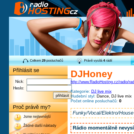
Celkem
29
posluchačů
Právě vysílá
4
rádií
Přihlásit se
DJHoney
Nick:
http://www.RadioHosting.cz/radio/ra
Heslo:
Kategorie:
DJ live mix
Hudební styl:
Dance, DJ live mix
Počet online posluchačů:
0
Proč právě my?
Funky/Vocal/Elektro/House
1.
Jsme nejlevnější
2.
Žádné další náklady
Rádio momentálně nevysíl