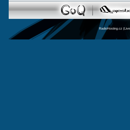
RadioHosting.cz (Li