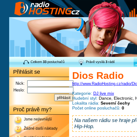
Celkem
33
posluchačů
Právě vysílá
3
rádií
Přihlásit se
Dios Radio
Nick:
http://www.RadioHosting.cz/radio/Di
Heslo:
Kategorie:
DJ live mix
Hudební styl:
Dance, Electronic, 
Lokalita rádia:
Severní čechy
Počet online posluchačů:
0
Proč právě my?
1.
Jsme nejlevnější
Na našem rádiu se hraje př
Hip-Hop.
2.
Žádné další náklady