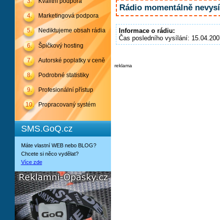
3.
Kvalitní podpora
Rádio momentálně nevysíl
4.
Marketingová podpora
Informace o rádiu:
5.
Nediktujeme obsah rádia
Čas posledního vysílání: 15.04.200
6.
Špičkový hosting
7.
Autorské poplatky v ceně
reklama
8.
Podrobné statistiky
9.
Profesionální přístup
10.
Propracovaný systém
SMS.GoQ.cz
Máte vlastní WEB nebo BLOG?
Chcete si něco vydělat?
Více zde