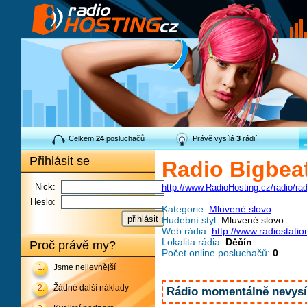
Celkem
24
posluchačů
Právě vysílá
3
rádií
Přihlásit se
Radio Bigbea
Nick:
http://www.RadioHosting.cz/radio/rad
Heslo:
Kategorie:
Mluvené slovo
Hudební styl:
Mluvené slovo
Web rádia:
http://www.radiostatio
Lokalita rádia:
Děčín
Proč právě my?
Počet online posluchačů:
0
1.
Jsme nejlevnější
2.
Žádné další náklady
Rádio momentálně nevysíl