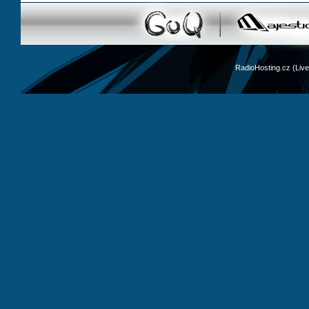
RadioHosting.cz (Li