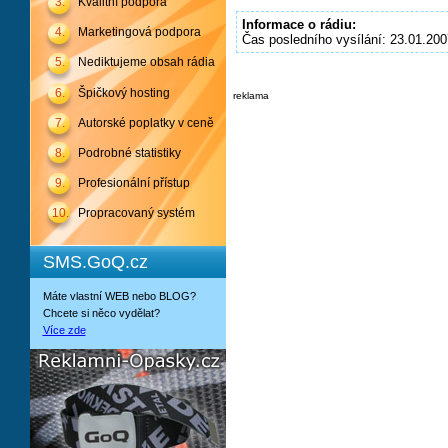
3.
Kvalitní podpora
Informace o rádiu:
4.
Marketingová podpora
Čas posledního vysílání: 23.01.200
5.
Nediktujeme obsah rádia
6.
Špičkový hosting
reklama
7.
Autorské poplatky v ceně
8.
Podrobné statistiky
9.
Profesionální přístup
10.
Propracovaný systém
SMS.GoQ.cz
Máte vlastní WEB nebo BLOG?
Chcete si něco vydělat?
Více zde