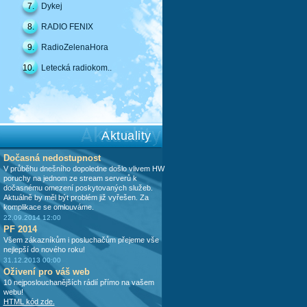
7.
Dykej
8.
RADIO FENIX
9.
RadioZelenaHora
10.
Letecká radiokom..
Aktuality
Dočasná nedostupnost
V průběhu dnešního dopoledne došlo vlivem HW
poruchy na jednom ze stream serverů k
dočasnému omezení poskytovaných služeb.
Aktuálně by měl být problém již vyřešen. Za
komplikace se omlouváme.
22.09.2014 12:00
PF 2014
Všem zákazníkům i posluchačům přejeme vše
nejlepší do nového roku!
31.12.2013 00:00
Oživení pro váš web
10 nejposlouchanějších rádií přímo na vašem
webu!
HTML kód zde.