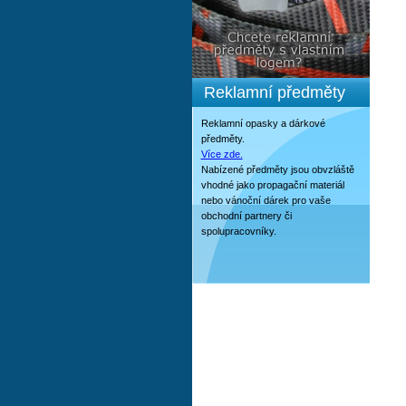
Reklamní předměty
Reklamní opasky a dárkové
předměty.
Více zde.
Nabízené předměty jsou obvzláště
vhodné jako propagační materiál
nebo vánoční dárek pro vaše
obchodní partnery či
spolupracovníky.