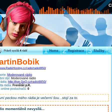
C
1
2
3
Home
Registrace
Služby
Právě vysílá
4
rádií
artinBobik
/www.RadioHosting.cz/radio/radio8850/
orie:
Moderované rádio
ní styl:
Moderované rádio
ádia:
http://live.GoQ.cz/radio8850/
ita rádia:
Frenštát p.R.
 online posluchačů:
0
vní peckou mého rádia je večerní šou...stojí za to.
io momentálně nevysílá...