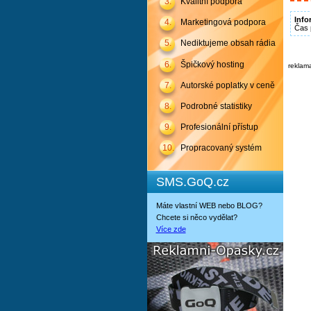
3.
Kvalitní podpora
Info
4.
Marketingová podpora
Čas 
5.
Nediktujeme obsah rádia
6.
Špičkový hosting
reklam
7.
Autorské poplatky v ceně
8.
Podrobné statistiky
9.
Profesionální přístup
10.
Propracovaný systém
SMS.GoQ.cz
Máte vlastní WEB nebo BLOG?
Chcete si něco vydělat?
Více zde