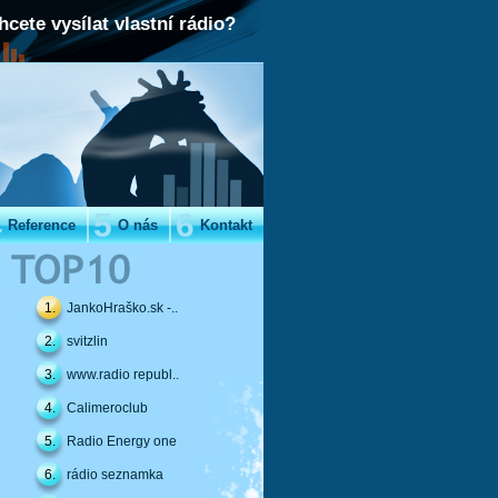
hcete vysílat vlastní rádio?
4
5
6
Reference
O nás
Kontakt
1.
JankoHraško.sk -..
2.
svitzlin
3.
www.radio republ..
4.
Calimeroclub
5.
Radio Energy one
6.
rádio seznamka