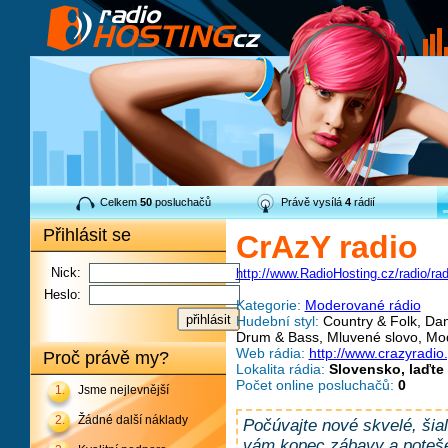
Celkem
50
posluchačů
Právě vysílá
4
rádií
Přihlásit se
CrAzY radio
Nick:
http://www.RadioHosting.cz/radio/ra
Heslo:
Kategorie:
Moderované rádio
Hudební styl:
Country & Folk, Danc
Drum & Bass, Mluvené slovo, Mo
Web rádia:
http://www.crazyradio
Proč právě my?
Lokalita rádia:
Slovensko, laďte
Počet online posluchačů:
0
1.
Jsme nejlevnější
2.
Žádné další náklady
Počúvajte nové skvelé, ši
vám kopec zábavy a poteše