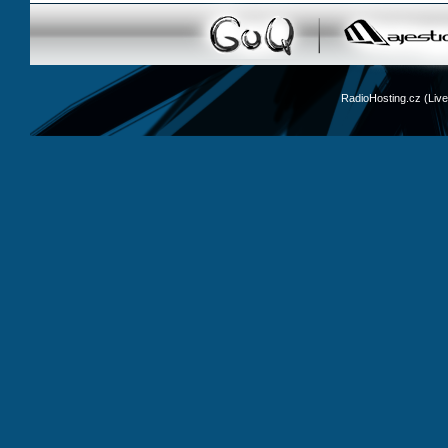
RadioHosting.cz (Li