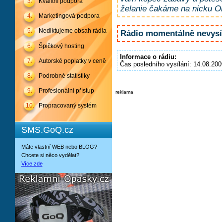
3.
Kvalitní podpora
želanie čakáme na nicku Ol
4.
Marketingová podpora
5.
Nediktujeme obsah rádia
Rádio momentálně nevysíl
6.
Špičkový hosting
Informace o rádiu:
7.
Autorské poplatky v ceně
Čas posledního vysílání: 14.08.200
8.
Podrobné statistiky
9.
Profesionální přístup
reklama
10.
Propracovaný systém
SMS.GoQ.cz
Máte vlastní WEB nebo BLOG?
Chcete si něco vydělat?
Více zde