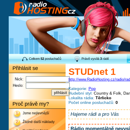
Celkem
52
posluchačů
Právě vysílá
3
rádií
Přihlásit se
STUDnet 1
Nick:
http://www.RadioHosting.cz/radio/ra
Heslo:
Kategorie:
Pop
Hudební styl:
Country & Folk, Dan
Lokalita rádia:
Těrlicko
Počet online posluchačů:
0
Proč právě my?
1.
Jsme nejlevnější
Hajeme rádi a pro Vás
2.
Žádné další náklady
Rádio momentálně nevysíl