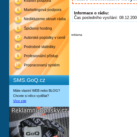
3.
Kvalitní podpora
4.
Marketingová podpora
Informace o rádiu:
Čas posledního vysílání: 08.12.200
5.
Nediktujeme obsah rádia
6.
Špičkový hosting
reklama
7.
Autorské poplatky v ceně
8.
Podrobné statistiky
9.
Profesionální přístup
10.
Propracovaný systém
SMS.GoQ.cz
Máte vlastní WEB nebo BLOG?
Chcete si něco vydělat?
Více zde