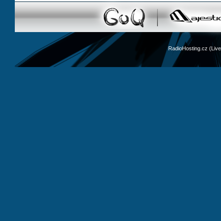
RadioHosting.cz (Li