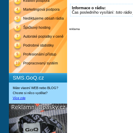
3.
Kvalitní podpora
Informace o rádiu:
4.
Marketingová podpora
Čas posledního vysílání:
toto rádio
5.
Nediktujeme obsah rádia
6.
Špičkový hosting
reklama
7.
Autorské poplatky v ceně
8.
Podrobné statistiky
9.
Profesionální přístup
10.
Propracovaný systém
SMS.GoQ.cz
Máte vlastní WEB nebo BLOG?
Chcete si něco vydělat?
Více zde