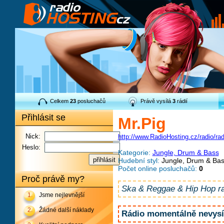
Celkem
23
posluchačů
Právě vysílá
3
rádií
Přihlásit se
Mr.Pig
Nick:
http://www.RadioHosting.cz/radio/ra
Heslo:
Kategorie:
Jungle, Drum & Bass
Hudební styl:
Jungle, Drum & Bas
Počet online posluchačů:
0
Proč právě my?
Ska & Reggae & Hip Hop ra
1.
Jsme nejlevnější
2.
Žádné další náklady
Rádio momentálně nevysíl