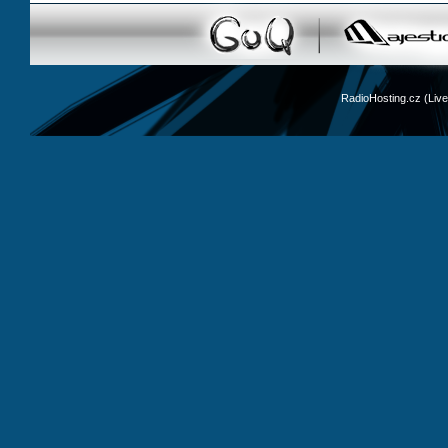
RadioHosting.cz (Li