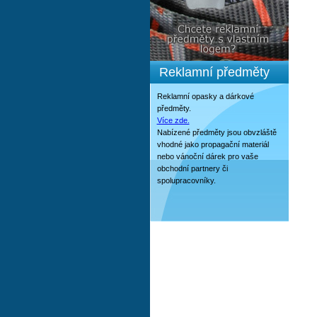
Reklamní předměty
Reklamní opasky a dárkové
předměty.
Více zde.
Nabízené předměty jsou obvzláště
vhodné jako propagační materiál
nebo vánoční dárek pro vaše
obchodní partnery či
spolupracovníky.