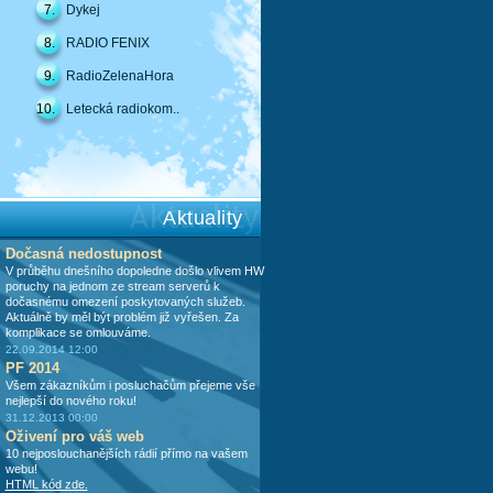
7.
Dykej
8.
RADIO FENIX
9.
RadioZelenaHora
10.
Letecká radiokom..
Aktuality
Dočasná nedostupnost
V průběhu dnešního dopoledne došlo vlivem HW
poruchy na jednom ze stream serverů k
dočasnému omezení poskytovaných služeb.
Aktuálně by měl být problém již vyřešen. Za
komplikace se omlouváme.
22.09.2014 12:00
PF 2014
Všem zákazníkům i posluchačům přejeme vše
nejlepší do nového roku!
31.12.2013 00:00
Oživení pro váš web
10 nejposlouchanějších rádií přímo na vašem
webu!
HTML kód zde.