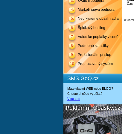
Info
3.
Kvalitní podpora
Čas 
4.
Marketingová podpora
5.
Nediktujeme obsah rádia
reklam
6.
Špičkový hosting
7.
Autorské poplatky v ceně
8.
Podrobné statistiky
9.
Profesionální přístup
10.
Propracovaný systém
SMS.GoQ.cz
Máte vlastní WEB nebo BLOG?
Chcete si něco vydělat?
Více zde