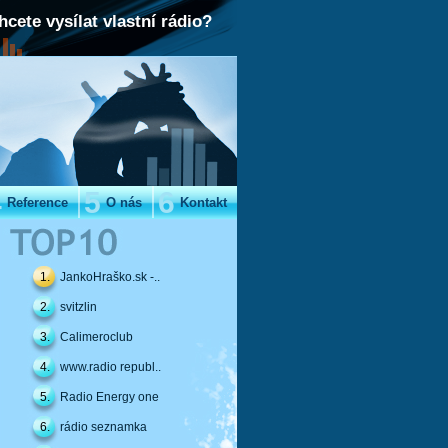
hcete vysílat vlastní rádio?
4
5
6
Reference
O nás
Kontakt
1.
JankoHraško.sk -..
2.
svitzlin
3.
Calimeroclub
4.
www.radio republ..
5.
Radio Energy one
6.
rádio seznamka