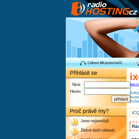
Celkem
24
posluchačů
Přihlásit se
i
Nick:
http:/
Heslo:
Kateg
Hudeb
Počet
Proč právě my?
ICQ
1.
Jsme nejlevnější
Rád
2.
Žádné další náklady