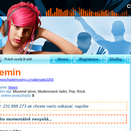
C
1
2
3
Home
Registrace
Služby
Právě vysílá
3
rádií
xemin
/www.RadioHosting.cz/radio/radio3283/
orie:
News
ní styl:
Mluvené slovo, Moderované rádio, Pop, Rock
 online posluchačů:
0
: 231 898 273 ak chcete niečo odkázať, napíšte
io momentálně nevysílá...