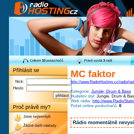
Celkem
33
posluchačů
Právě vysílá
3
rádií
Přihlásit se
MC faktor
Nick:
http://www.RadioHosting.cz/radio/ra
Heslo:
Kategorie:
Jungle, Drum & Bass
Hudební styl:
Jungle, Drum & Ba
Web rádia:
http://www.RadioStati
Počet online posluchačů:
0
Proč právě my?
1.
Jsme nejlevnější
Rádio momentálně nevysíl
2.
Žádné další náklady