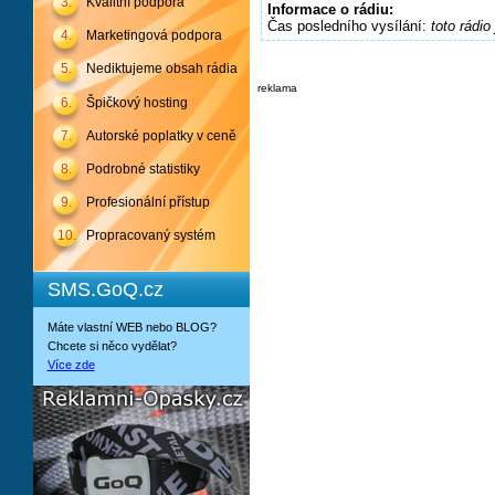
3.
Kvalitní podpora
Informace o rádiu:
Čas posledního vysílání:
toto rádio
4.
Marketingová podpora
5.
Nediktujeme obsah rádia
reklama
6.
Špičkový hosting
7.
Autorské poplatky v ceně
8.
Podrobné statistiky
9.
Profesionální přístup
10.
Propracovaný systém
SMS.GoQ.cz
Máte vlastní WEB nebo BLOG?
Chcete si něco vydělat?
Více zde