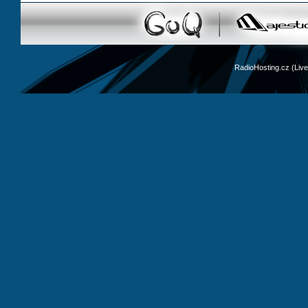
RadioHosting.cz (Li