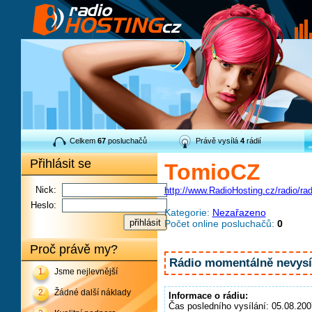
Celkem
67
posluchačů
Právě vysílá
4
rádií
Přihlásit se
TomioCZ
Nick:
http://www.RadioHosting.cz/radio/ra
Heslo:
Kategorie:
Nezařazeno
Počet online posluchačů:
0
Proč právě my?
Rádio momentálně nevysíl
1.
Jsme nejlevnější
2.
Žádné další náklady
Informace o rádiu:
Čas posledního vysílání: 05.08.200