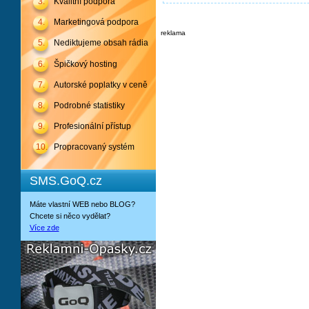
3.
Kvalitní podpora
4.
Marketingová podpora
reklama
5.
Nediktujeme obsah rádia
6.
Špičkový hosting
7.
Autorské poplatky v ceně
8.
Podrobné statistiky
9.
Profesionální přístup
10.
Propracovaný systém
SMS.GoQ.cz
Máte vlastní WEB nebo BLOG?
Chcete si něco vydělat?
Více zde