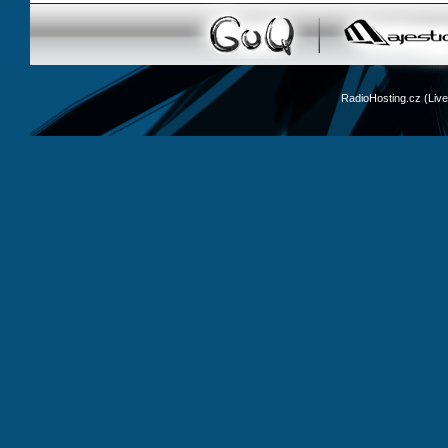
RadioHosting.cz (Li