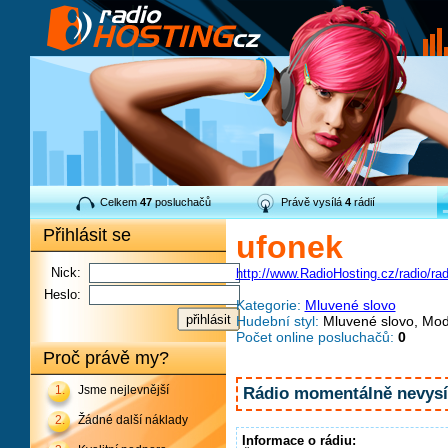
Celkem
47
posluchačů
Právě vysílá
4
rádií
Přihlásit se
ufonek
Nick:
http://www.RadioHosting.cz/radio/rad
Heslo:
Kategorie:
Mluvené slovo
Hudební styl:
Mluvené slovo, Mod
Počet online posluchačů:
0
Proč právě my?
1.
Jsme nejlevnější
Rádio momentálně nevysíl
2.
Žádné další náklady
Informace o rádiu: