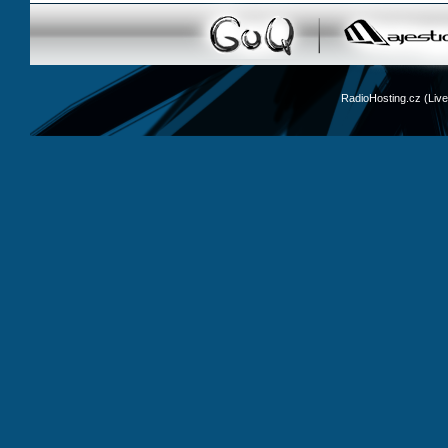
RadioHosting.cz (Li