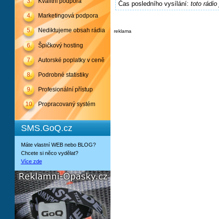
3.
Kvalitní podpora
Čas posledního vysílání:
toto rádio
4.
Marketingová podpora
5.
Nediktujeme obsah rádia
reklama
6.
Špičkový hosting
7.
Autorské poplatky v ceně
8.
Podrobné statistiky
9.
Profesionální přístup
10.
Propracovaný systém
SMS.GoQ.cz
Máte vlastní WEB nebo BLOG?
Chcete si něco vydělat?
Více zde