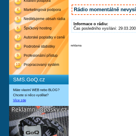
3.
Kvalitní podpora
Rádio momentálně nevysíl
4.
Marketingová podpora
5.
Nediktujeme obsah rádia
Informace o rádiu:
6.
Špičkový hosting
Čas posledního vysílání: 29.03.200
7.
Autorské poplatky v ceně
reklama
8.
Podrobné statistiky
9.
Profesionální přístup
10.
Propracovaný systém
SMS.GoQ.cz
Máte vlastní WEB nebo BLOG?
Chcete si něco vydělat?
Více zde