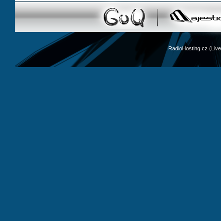
RadioHosting.cz (Li