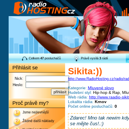
Celkem
47
posluchačů
Právě vysílá
3
rádií
Přihlásit se
Sikita:))
Nick:
http://www.RadioHosting.cz/radio/radi
Heslo:
Kategorie:
Mluvené slovo
Hudební styl:
Hip-hop & Rap, Mlu
Web rádia:
http://www.raadio-sik
Lokalita rádia:
Krnov
Proč právě my?
Počet online posluchačů:
0
1.
Jsme nejlevnější
Zdarec! Mno tak newim kdy 
2.
Žádné další náklady
se mějte čus!.:)