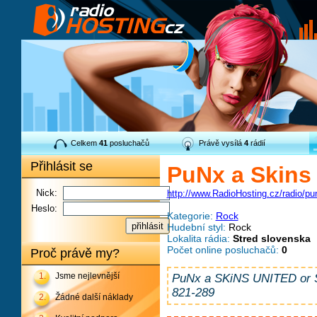
Celkem
41
posluchačů
Právě vysílá
4
rádií
Přihlásit se
PuNx a Skins
Nick:
http://www.RadioHosting.cz/radio/pu
Heslo:
Kategorie:
Rock
Hudební styl:
Rock
Lokalita rádia:
Stred slovenska
Počet online posluchačů:
0
Proč právě my?
1.
Jsme nejlevnější
PuNx a SKiNS UNITED or
821-289
2.
Žádné další náklady