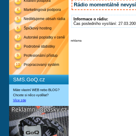
3.
Kvalitní podpora
Rádio momentálně nevysíl
4.
Marketingová podpora
Informace o rádiu:
5.
Nediktujeme obsah rádia
Čas posledního vysílání: 27.03.200
6.
Špičkový hosting
7.
Autorské poplatky v ceně
reklama
8.
Podrobné statistiky
9.
Profesionální přístup
10.
Propracovaný systém
SMS.GoQ.cz
Máte vlastní WEB nebo BLOG?
Chcete si něco vydělat?
Více zde