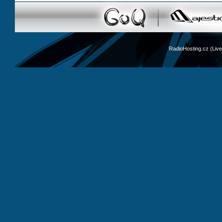
RadioHosting.cz (Li