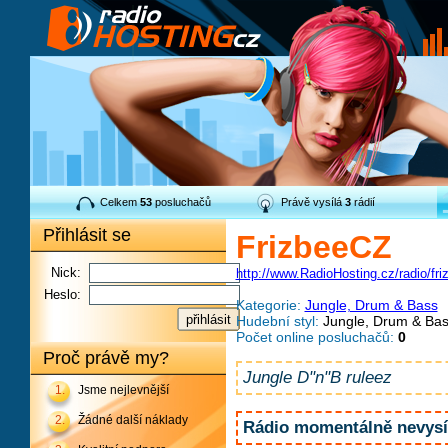
Celkem
53
posluchačů
Právě vysílá
3
rádií
Přihlásit se
FrizbeeCZ
Nick:
http://www.RadioHosting.cz/radio/fr
Heslo:
Kategorie:
Jungle, Drum & Bass
Hudební styl:
Jungle, Drum & Ba
Počet online posluchačů:
0
Proč právě my?
Jungle D"n"B ruleez
1.
Jsme nejlevnější
2.
Žádné další náklady
Rádio momentálně nevysíl