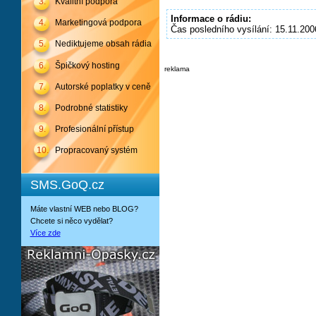
3.
Kvalitní podpora
Informace o rádiu:
4.
Marketingová podpora
Čas posledního vysílání: 15.11.200
5.
Nediktujeme obsah rádia
6.
Špičkový hosting
reklama
7.
Autorské poplatky v ceně
8.
Podrobné statistiky
9.
Profesionální přístup
10.
Propracovaný systém
SMS.GoQ.cz
Máte vlastní WEB nebo BLOG?
Chcete si něco vydělat?
Více zde