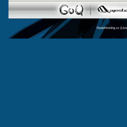
RadioHosting.cz (Li