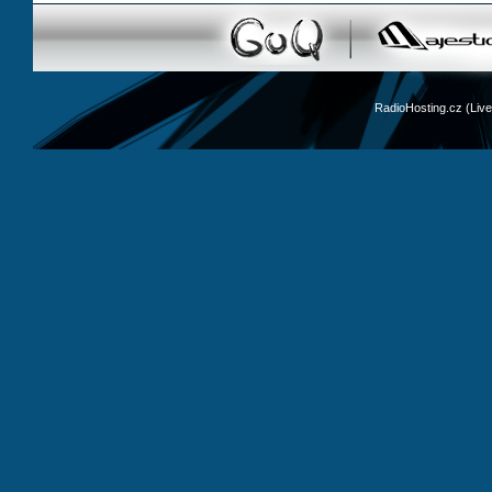
RadioHosting.cz (Li