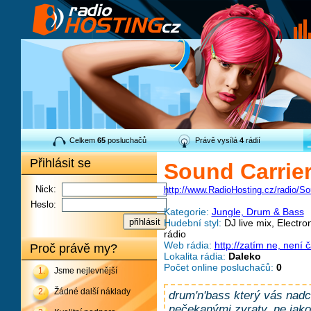
Celkem
65
posluchačů
Právě vysílá
4
rádií
Přihlásit se
Sound Carrier
Nick:
http://www.RadioHosting.cz/radio/So
Heslo:
Kategorie:
Jungle, Drum & Bass
Hudební styl:
DJ live mix, Electr
rádio
Web rádia:
http://zatím ne, není č
Proč právě my?
Lokalita rádia:
Daleko
Počet online posluchačů:
0
1.
Jsme nejlevnější
2.
Žádné další náklady
drum'n'bass který vás nadch
nečekanými zvraty, ne jako