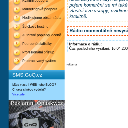
3.
Kvalitní podpora
pojem komerční se mi také 
4.
Marketingová podpora
vlastní live vstupy, uvidim
kvalitně.
5.
Nediktujeme obsah rádia
6.
Špičkový hosting
Rádio momentálně nevysíl
7.
Autorské poplatky v ceně
8.
Podrobné statistiky
Informace o rádiu:
Čas posledního vysílání: 16.04.200
9.
Profesionální přístup
10.
Propracovaný systém
reklama
SMS.GoQ.cz
Máte vlastní WEB nebo BLOG?
Chcete si něco vydělat?
Více zde