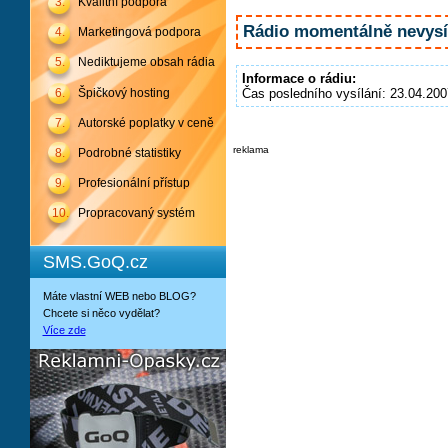
3.
Kvalitní podpora
Rádio momentálně nevysíl
4.
Marketingová podpora
5.
Nediktujeme obsah rádia
Informace o rádiu:
6.
Špičkový hosting
Čas posledního vysílání: 23.04.200
7.
Autorské poplatky v ceně
reklama
8.
Podrobné statistiky
9.
Profesionální přístup
10.
Propracovaný systém
SMS.GoQ.cz
Máte vlastní WEB nebo BLOG?
Chcete si něco vydělat?
Více zde