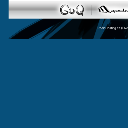
RadioHosting.cz (Li