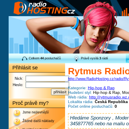
Celkem
44
posluchačů
Právě vysílá
3
rádií
Přihlásit se
Rytmus Radi
Nick:
http://www.RadioHosting.cz/radio/R
Heslo:
Kategorie:
Hip-hop & Rap
Hudební styl:
Hip-hop & Rap, Mod
Web rádia:
http://rytmusradio.wz.
Lokalita rádia:
Česká Republika 
Proč právě my?
Počet online posluchačů:
0
1.
Jsme nejlevnější
Hledáme Sponzory , Modera
2.
Žádné další náklady
345877765 nebo na mailu 