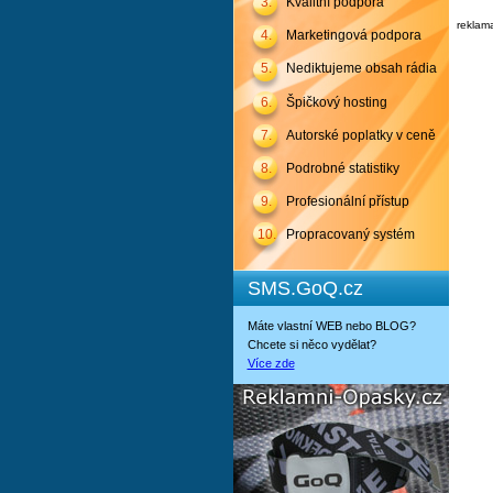
3.
Kvalitní podpora
reklam
4.
Marketingová podpora
5.
Nediktujeme obsah rádia
6.
Špičkový hosting
7.
Autorské poplatky v ceně
8.
Podrobné statistiky
9.
Profesionální přístup
10.
Propracovaný systém
SMS.GoQ.cz
Máte vlastní WEB nebo BLOG?
Chcete si něco vydělat?
Více zde