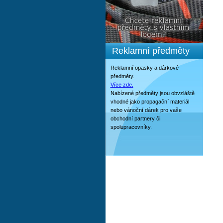
Reklamní předměty
Reklamní opasky a dárkové
předměty.
Více zde.
Nabízené předměty jsou obvzláště
vhodné jako propagační materiál
nebo vánoční dárek pro vaše
obchodní partnery či
spolupracovníky.