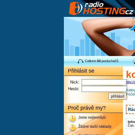
Celkem
54
posluchačů
Přihlásit se
ko
Nick:
http:
Heslo:
Kateg
Počet
Proč právě my?
Rád
1.
Jsme nejlevnější
Info
Čas 
2.
Žádné další náklady