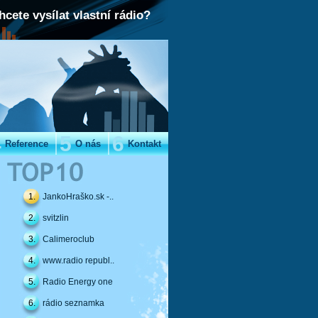
hcete vysílat vlastní rádio?
4
5
6
Reference
O nás
Kontakt
1.
JankoHraško.sk -..
2.
svitzlin
3.
Calimeroclub
4.
www.radio republ..
5.
Radio Energy one
6.
rádio seznamka