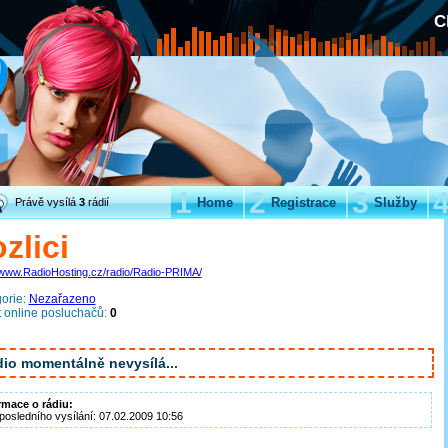
C
1
2
3
Home
Registrace
Služby
Právě vysílá
3
rádií
zlici
//www.RadioHosting.cz/radio/Radio-PRIMA/
orie:
Nezařazeno
 online posluchačů:
0
io momentálně nevysílá...
rmace o rádiu:
posledního vysílání: 07.02.2009 10:56