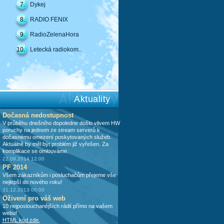
7.
Dykej
8.
RADIO FENIX
9.
RadioZelenaHora
10.
Letecká radiokom..
Aktuality
Dočasná nedostupnost
V průběhu dnešního dopoledne došlo vlivem HW
poruchy na jednom ze stream serverů k
dočasnému omezení poskytovaných služeb.
Aktuálně by měl být problém již vyřešen. Za
komplikace se omlouváme.
22.09.2014 12:00
PF 2014
Všem zákazníkům i posluchačům přejeme vše
nejlepší do nového roku!
31.12.2013 00:00
Oživení pro váš web
10 nejposlouchanějších rádií přímo na vašem
webu!
HTML kód zde.