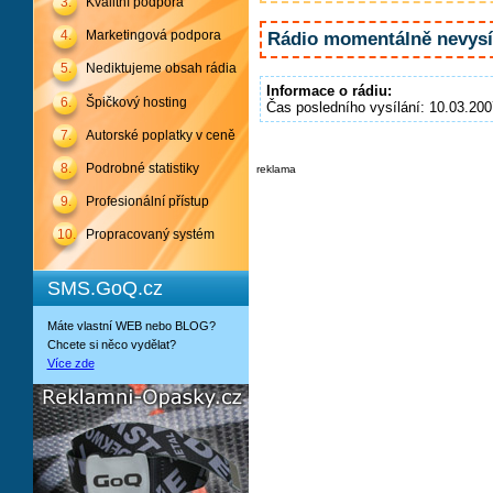
3.
Kvalitní podpora
4.
Marketingová podpora
Rádio momentálně nevysíl
5.
Nediktujeme obsah rádia
Informace o rádiu:
6.
Špičkový hosting
Čas posledního vysílání: 10.03.200
7.
Autorské poplatky v ceně
8.
Podrobné statistiky
reklama
9.
Profesionální přístup
10.
Propracovaný systém
SMS.GoQ.cz
Máte vlastní WEB nebo BLOG?
Chcete si něco vydělat?
Více zde