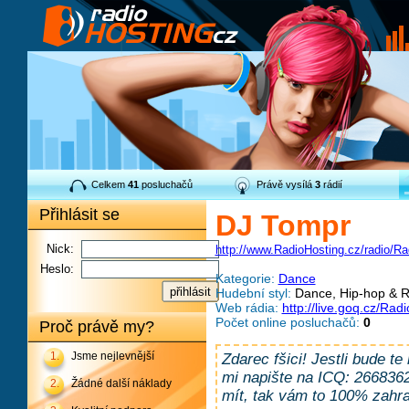
Celkem
41
posluchačů
Právě vysílá
3
rádií
Přihlásit se
DJ Tompr
Nick:
http://www.RadioHosting.cz/radio/R
Heslo:
Kategorie:
Dance
Hudební styl:
Dance, Hip-hop & 
Web rádia:
http://live.goq.cz/Ra
Počet online posluchačů:
0
Proč právě my?
1.
Jsme nejlevnější
Zdarec fšici! Jestli bude te
mi napište na ICQ: 2668362
2.
Žádné další náklady
mít, tak vám to 100% zahraj