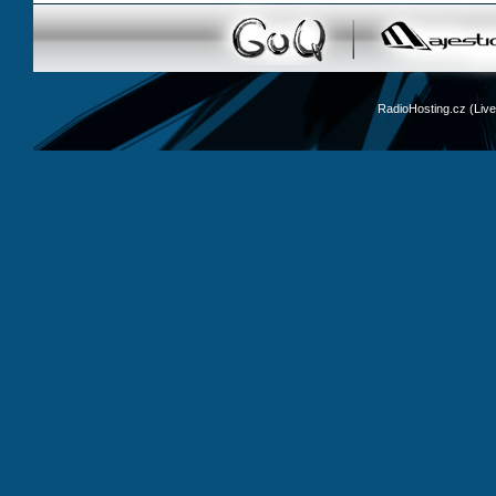
RadioHosting.cz (Li