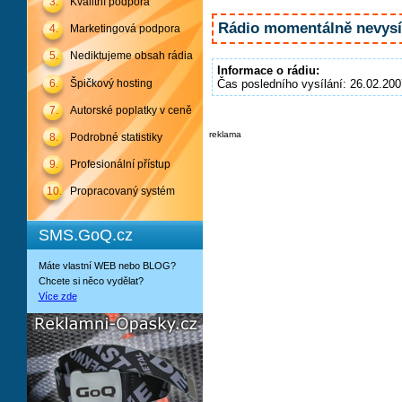
3.
Kvalitní podpora
Rádio momentálně nevysíl
4.
Marketingová podpora
5.
Nediktujeme obsah rádia
Informace o rádiu:
6.
Špičkový hosting
Čas posledního vysílání: 26.02.200
7.
Autorské poplatky v ceně
reklama
8.
Podrobné statistiky
9.
Profesionální přístup
10.
Propracovaný systém
SMS.GoQ.cz
Máte vlastní WEB nebo BLOG?
Chcete si něco vydělat?
Více zde