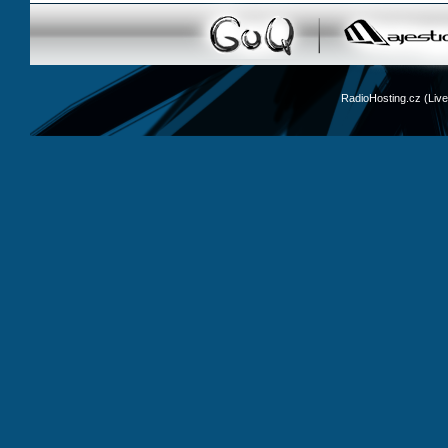
RadioHosting.cz (Li