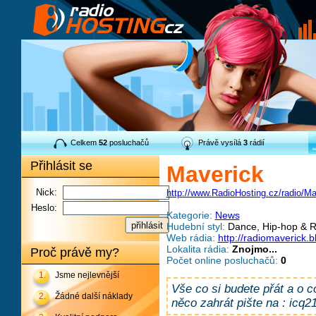
Celkem
52
posluchačů
Právě vysílá
3
rádií
Přihlásit se
Maverick
Nick:
http://www.RadioHosting.cz/radio/Ma
Heslo:
Kategorie:
News
Hudební styl:
Dance, Hip-hop & R
Web rádia:
http://radiomaverick.b
Lokalita rádia:
Znojmo...
Proč právě my?
Počet online posluchačů:
0
1.
Jsme nejlevnější
Vše co si budete přát a o co
2.
Žádné další náklady
něco zahrát pište na : icq