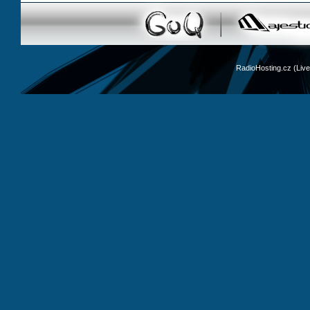
RadioHosting.cz (Li