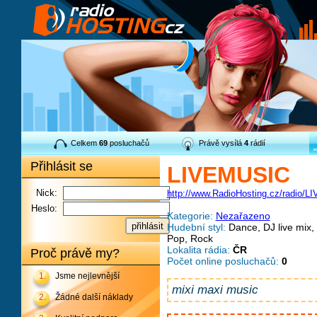
Celkem
69
posluchačů
Právě vysílá
4
rádií
Přihlásit se
LIVEMUSIC
Nick:
http://www.RadioHosting.cz/radio/
Heslo:
Kategorie:
Nezařazeno
Hudební styl:
Dance, DJ live mix,
Pop, Rock
Lokalita rádia:
ČR
Proč právě my?
Počet online posluchačů:
0
1.
Jsme nejlevnější
mixi maxi music
2.
Žádné další náklady