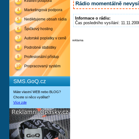
3.
Kvalitní podpora
Rádio momentálně nevysíl
4.
Marketingová podpora
Informace o rádiu:
5.
Nediktujeme obsah rádia
Čas posledního vysílání: 11.11.200
6.
Špičkový hosting
7.
Autorské poplatky v ceně
reklama
8.
Podrobné statistiky
9.
Profesionální přístup
10.
Propracovaný systém
SMS.GoQ.cz
Máte vlastní WEB nebo BLOG?
Chcete si něco vydělat?
Více zde