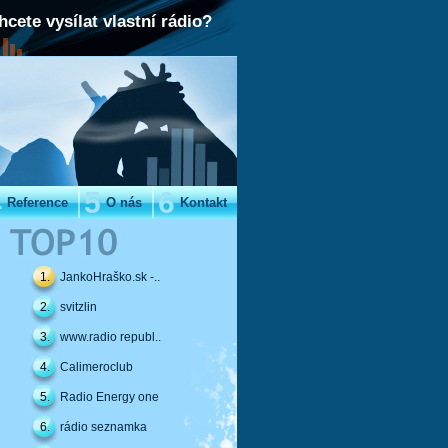
hcete vysílat vlastní rádio?
4
5
6
Reference
O nás
Kontakt
1.
JankoHraško.sk -..
2.
svitzlin
3.
www.radio republ..
4.
Calimeroclub
5.
Radio Energy one
6.
rádio seznamka