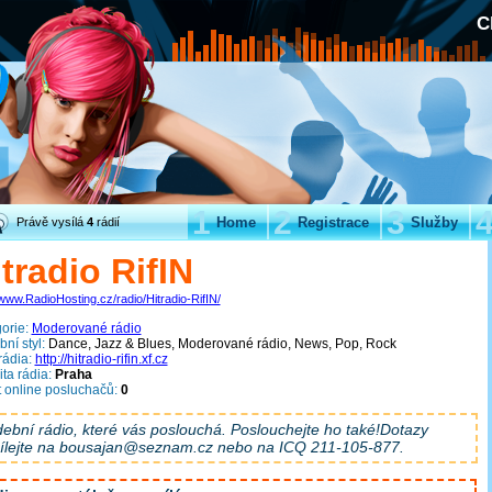
C
1
2
3
Home
Registrace
Služby
Právě vysílá
4
rádií
tradio RifIN
/www.RadioHosting.cz/radio/Hitradio-RifIN/
orie:
Moderované rádio
ní styl:
Dance, Jazz & Blues, Moderované rádio, News, Pop, Rock
ádia:
http://hitradio-rifin.xf.cz
ita rádia:
Praha
 online posluchačů:
0
ební rádio, které vás poslouchá. Poslouchejte ho také!Dotazy
ílejte na bousajan@seznam.cz nebo na ICQ 211-105-877.