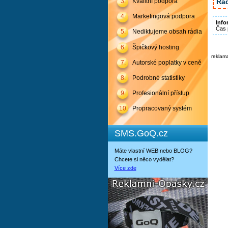
Rád
3.
Kvalitní podpora
4.
Marketingová podpora
Info
Čas 
5.
Nediktujeme obsah rádia
6.
Špičkový hosting
reklam
7.
Autorské poplatky v ceně
8.
Podrobné statistiky
9.
Profesionální přístup
10.
Propracovaný systém
SMS.GoQ.cz
Máte vlastní WEB nebo BLOG?
Chcete si něco vydělat?
Více zde