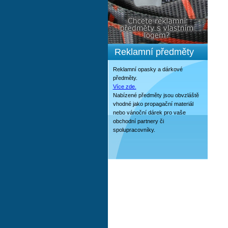
Reklamní předměty
Reklamní opasky a dárkové
předměty.
Více zde.
Nabízené předměty jsou obvzláště
vhodné jako propagační materiál
nebo vánoční dárek pro vaše
obchodní partnery či
spolupracovníky.