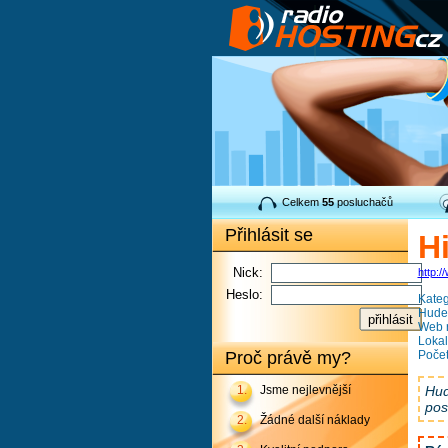
Celkem
55
posluchačů
Přihlásit se
Hi
Nick:
http:/
Heslo:
Kateg
Hudeb
Web r
Lokal
Proč právě my?
Počet
Hud
1.
Jsme nejlevnější
pos
2.
Žádné další náklady