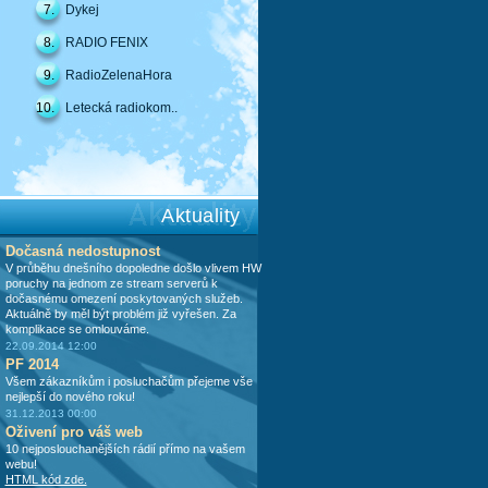
7.
Dykej
8.
RADIO FENIX
9.
RadioZelenaHora
10.
Letecká radiokom..
Aktuality
Dočasná nedostupnost
V průběhu dnešního dopoledne došlo vlivem HW
poruchy na jednom ze stream serverů k
dočasnému omezení poskytovaných služeb.
Aktuálně by měl být problém již vyřešen. Za
komplikace se omlouváme.
22.09.2014 12:00
PF 2014
Všem zákazníkům i posluchačům přejeme vše
nejlepší do nového roku!
31.12.2013 00:00
Oživení pro váš web
10 nejposlouchanějších rádií přímo na vašem
webu!
HTML kód zde.