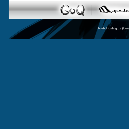
RadioHosting.cz (Li