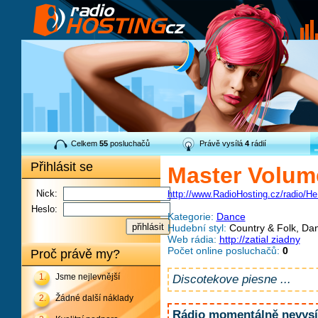
Celkem
55
posluchačů
Právě vysílá
4
rádií
Přihlásit se
Master Volum
Nick:
http://www.RadioHosting.cz/radio/
Heslo:
Kategorie:
Dance
Hudební styl:
Country & Folk, Dan
Web rádia:
http://zatial ziadny
Počet online posluchačů:
0
Proč právě my?
1.
Jsme nejlevnější
Discotekove piesne ...
2.
Žádné další náklady
Rádio momentálně nevysíl