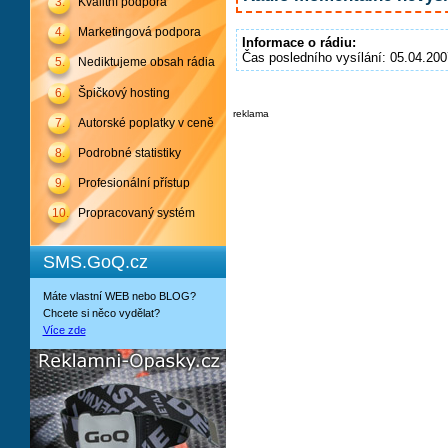
3.
Kvalitní podpora
4.
Marketingová podpora
Informace o rádiu:
Čas posledního vysílání: 05.04.200
5.
Nediktujeme obsah rádia
6.
Špičkový hosting
reklama
7.
Autorské poplatky v ceně
8.
Podrobné statistiky
9.
Profesionální přístup
10.
Propracovaný systém
SMS.GoQ.cz
Máte vlastní WEB nebo BLOG?
Chcete si něco vydělat?
Více zde