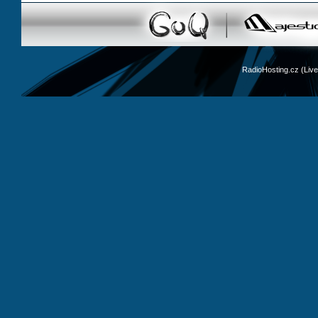
RadioHosting.cz (Li