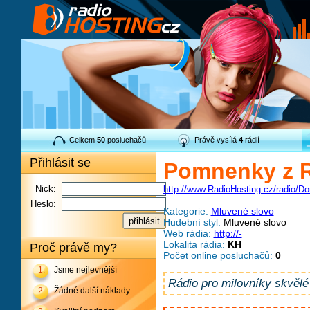
Celkem
50
posluchačů
Právě vysílá
4
rádií
Přihlásit se
Pomnenky z 
Nick:
http://www.RadioHosting.cz/radio/D
Heslo:
Kategorie:
Mluvené slovo
Hudební styl:
Mluvené slovo
Web rádia:
http://-
Lokalita rádia:
KH
Proč právě my?
Počet online posluchačů:
0
1.
Jsme nejlevnější
Rádio pro milovníky skvěl
2.
Žádné další náklady