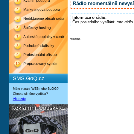
3.
Kvalitní podpora
Rádio momentálně nevysíl
4.
Marketingová podpora
Informace o rádiu:
5.
Nediktujeme obsah rádia
Čas posledního vysílání:
toto rádio
6.
Špičkový hosting
7.
Autorské poplatky v ceně
reklama
8.
Podrobné statistiky
9.
Profesionální přístup
10.
Propracovaný systém
SMS.GoQ.cz
Máte vlastní WEB nebo BLOG?
Chcete si něco vydělat?
Více zde