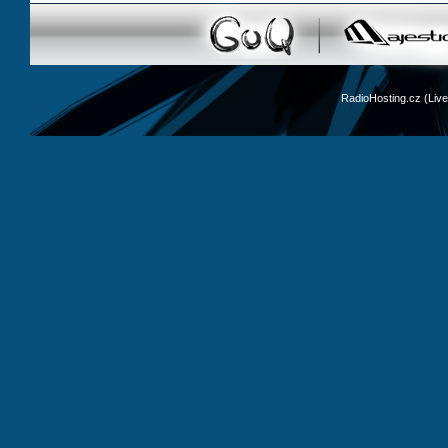
RadioHosting.cz (Li