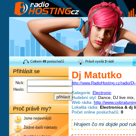
Celkem
49
posluchačů
Právě vysílá
3
rádií
Přihlásit se
Dj Matutko
Nick:
http://www.RadioHosting.cz/radio/Dj
Heslo:
Kategorie:
Electronic
Hudební styl:
Dance, DJ live mix,
Web rádia:
http://www.cobratuning
Lokalita rádia:
Electronica & dj l
Proč právě my?
Počet online posluchačů:
0
1.
Jsme nejlevnější
Hrajem čo mi dojde pod ru
2.
Žádné další náklady