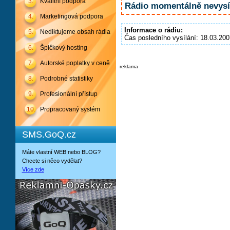
3.
Kvalitní podpora
Rádio momentálně nevysíl
4.
Marketingová podpora
Informace o rádiu:
5.
Nediktujeme obsah rádia
Čas posledního vysílání: 18.03.200
6.
Špičkový hosting
7.
Autorské poplatky v ceně
reklama
8.
Podrobné statistiky
9.
Profesionální přístup
10.
Propracovaný systém
SMS.GoQ.cz
Máte vlastní WEB nebo BLOG?
Chcete si něco vydělat?
Více zde