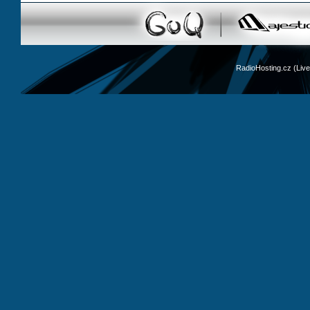
RadioHosting.cz (Li