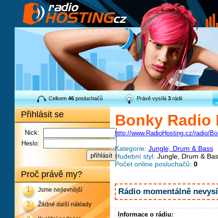
Celkem
46
posluchačů
Právě vysílá
3
rádií
Přihlásit se
Bonky Radio 
Nick:
http://www.RadioHosting.cz/radio/Bo
Heslo:
Kategorie:
Jungle, Drum & Bass
Hudební styl:
Jungle, Drum & Ba
Počet online posluchačů:
0
Proč právě my?
1.
Jsme nejlevnější
Rádio momentálně nevysíl
2.
Žádné další náklady
Informace o rádiu: